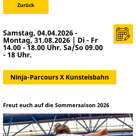
Zurück
Termin
Samstag, 04.04.2026
-
in
Montag, 31.08.2026
|
Di - Fr
meinen
14.00 - 18.00 Uhr. Sa/So 09.00
Kalender
- 18 Uhr.
(z. B.
Outlook)
überneh
Ninja-Parcours X Kunsteisbahn
Freut euch auf die Sommersaison 2026