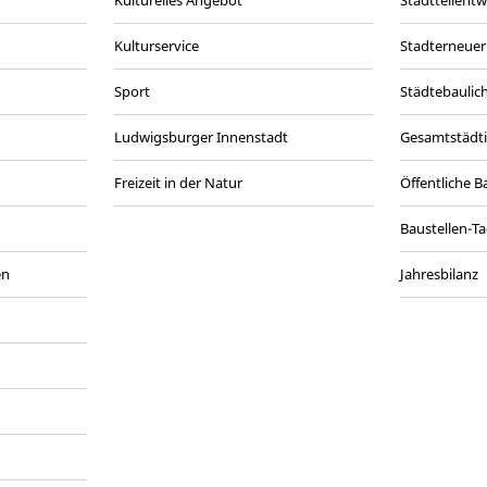
Kulturelles Angebot
Stadtteilent
Kulturservice
Stadterneuer
Sport
Städtebaulic
Ludwigsburger Innenstadt
Gesamtstädt
Freizeit in der Natur
Öffentliche 
Baustellen-T
en
Jahresbilanz