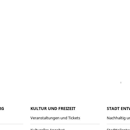
Facebook
Instagram
WhatsAPP
LinkedIn
Vi
RG
KULTUR UND FREIZEIT
STADT ENT
Veranstaltungen und Tickets
Nachhaltig un