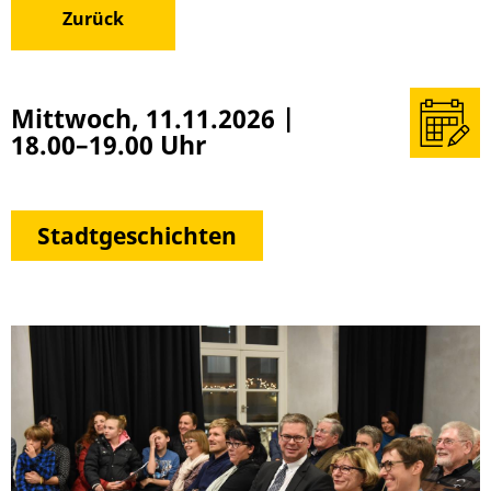
Zurück
Termin
Mittwoch, 11.11.2026
|
in
18.00–19.00 Uhr
meinen
Kalender
(z. B.
Outlook)
Stadtgeschichten
überneh