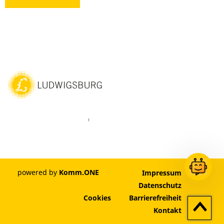
ebook
Instagram
WhatsAPP
LinkedIn
Vimeo
Youtube
powered by
Komm.ONE
Impressum
Datenschutz
Cookies
Barrierefreiheit
Zum
Kontakt
Seitenan