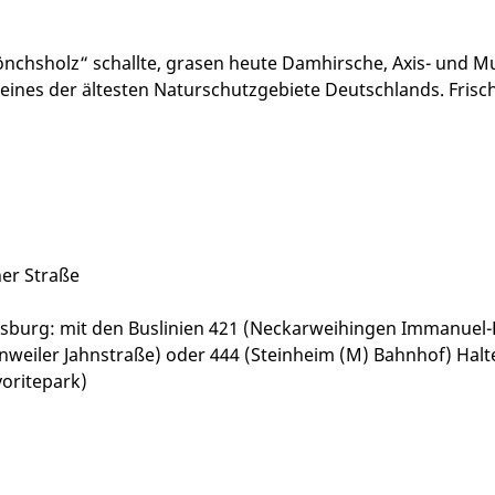
nchsholz“ schallte, grasen heute Damhirsche, Axis- und Muf
ines der ältesten Naturschutzgebiete Deutschlands. Frisch 
er Straße
urg: mit den Buslinien 421 (Neckarweihingen Immanuel-Do
iler Jahnstraße) oder 444 (Steinheim (M) Bahnhof) Haltes
oritepark)