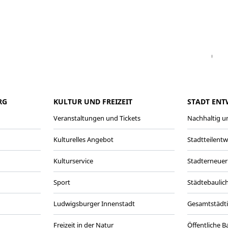
Facebook
Instagram
WhatsAPP
LinkedIn
Vi
RG
KULTUR UND FREIZEIT
STADT ENT
Veranstaltungen und Tickets
Nachhaltig un
Kulturelles Angebot
Stadtteilent
Kulturservice
Stadterneuer
Sport
Städtebaulic
Ludwigsburger Innenstadt
Gesamtstädt
Freizeit in der Natur
Öffentliche 