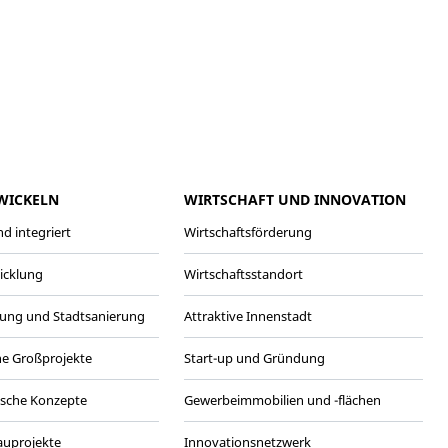
meo
Youtube
WICKELN
WIRTSCHAFT UND INNOVATION
d integriert
Wirtschaftsförderung
wicklung
Wirtschaftsstandort
ung und Stadtsanierung
Attraktive Innenstadt
he Großprojekte
Start-up und Gründung
ische Konzepte
Gewerbeimmobilien und -flächen
Bauprojekte
Innovationsnetzwerk