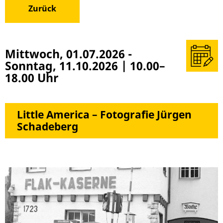
Zurück
Termin
Mittwoch, 01.07.2026
-
in
Sonntag, 11.10.2026
|
10.00–
meinen
18.00 Uhr
Kalender
(z. B.
Outlook)
Little America – Fotografie Jürgen
überneh
Schadeberg