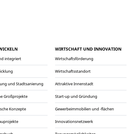
meo
Youtube
WICKELN
WIRTSCHAFT UND INNOVATION
d integriert
Wirtschaftsförderung
wicklung
Wirtschaftsstandort
ung und Stadtsanierung
Attraktive Innenstadt
he Großprojekte
Start-up und Gründung
ische Konzepte
Gewerbeimmobilien und -flächen
Bauprojekte
Innovationsnetzwerk