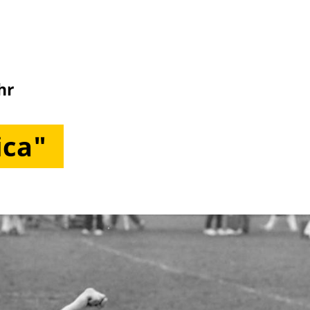
hr
ica"