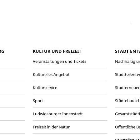
Facebook
Instagram
WhatsAPP
LinkedIn
Vi
RG
KULTUR UND FREIZEIT
STADT ENT
Veranstaltungen und Tickets
Nachhaltig un
Kulturelles Angebot
Stadtteilent
Kulturservice
Stadterneuer
Sport
Städtebaulic
Ludwigsburger Innenstadt
Gesamtstädt
Freizeit in der Natur
Öffentliche 