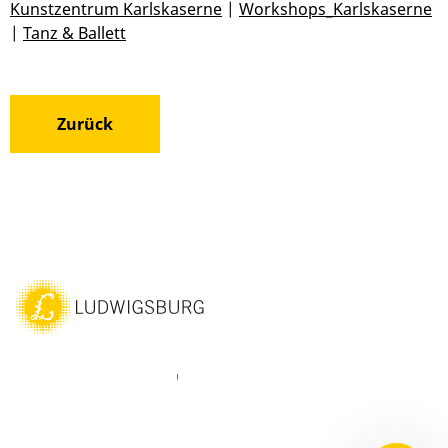
Kunstzentrum Karlskaserne
|
Workshops_Karlskaserne
|
Tanz & Ballett
Zurück
ebook
Instagram
WhatsAPP
LinkedIn
Vimeo
Youtube