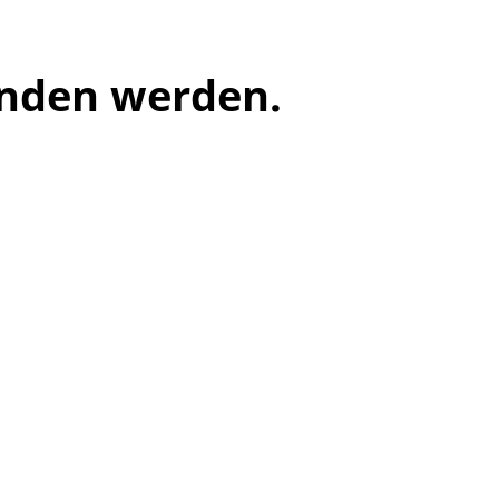
unden werden.
meo
Youtube