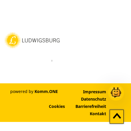
ebook
Instagram
WhatsAPP
LinkedIn
Vimeo
Youtube
powered by
Komm.ONE
Impressum
Datenschutz
Cookies
Barrierefreiheit
Zum
Kontakt
Seitenan