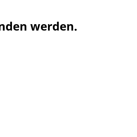
unden werden.
meo
Youtube