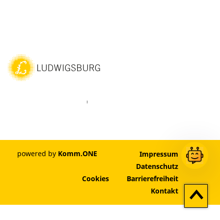
ebook
Instagram
WhatsAPP
LinkedIn
Vimeo
Youtube
powered by
Komm.ONE
Impressum
Datenschutz
Cookies
Barrierefreiheit
Zum
Kontakt
Seitenan