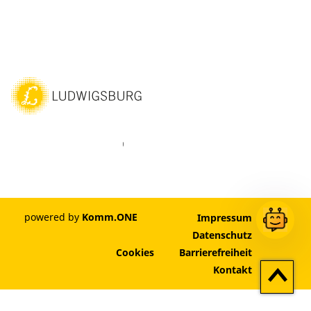
ebook
Instagram
WhatsAPP
LinkedIn
Vimeo
Youtube
powered by
Komm.ONE
Impressum
Datenschutz
Cookies
Barrierefreiheit
Zum
Kontakt
Seitenan