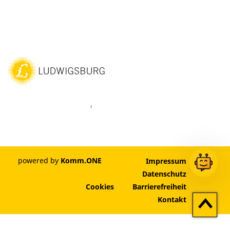
ebook
Instagram
WhatsAPP
LinkedIn
Vimeo
Youtube
powered by
Komm.ONE
Impressum
Datenschutz
Cookies
Barrierefreiheit
Zum
Kontakt
Seitenan