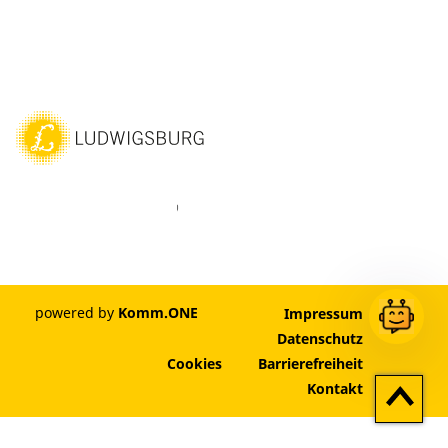
ebook
Instagram
WhatsAPP
LinkedIn
Vimeo
Youtube
powered by
Komm.ONE
Impressum
Datenschutz
Cookies
Barrierefreiheit
Zum
Kontakt
Seitenan