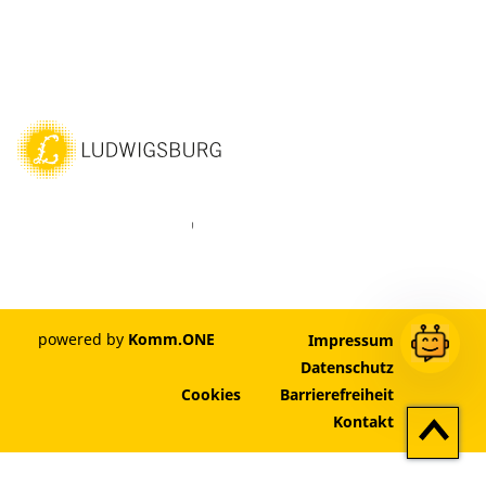
ebook
Instagram
WhatsAPP
LinkedIn
Vimeo
Youtube
powered by
Komm.ONE
Impressum
Datenschutz
Cookies
Barrierefreiheit
Zum
Kontakt
Seitenan