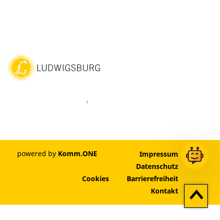
ebook
Instagram
WhatsAPP
LinkedIn
Vimeo
Youtube
powered by
Komm.ONE
Impressum
Datenschutz
Cookies
Barrierefreiheit
Zum
Kontakt
Seitenan