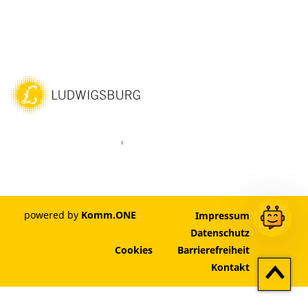
ebook
Instagram
WhatsAPP
LinkedIn
Vimeo
Youtube
powered by
Komm.ONE
Impressum
Datenschutz
Cookies
Barrierefreiheit
Zum
Kontakt
Seitenan