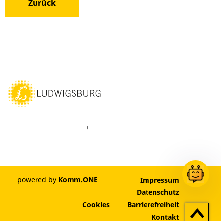
Zurück
ebook
Instagram
WhatsAPP
LinkedIn
Vimeo
Youtube
powered by
Komm.ONE
Impressum
Datenschutz
Cookies
Barrierefreiheit
Zum
Kontakt