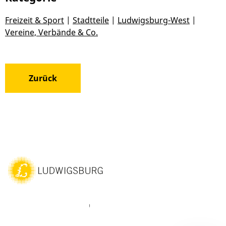
Freizeit & Sport
|
Stadtteile
|
Ludwigsburg-West
|
Vereine, Verbände & Co.
Zurück
ebook
Instagram
WhatsAPP
LinkedIn
Vimeo
Youtube