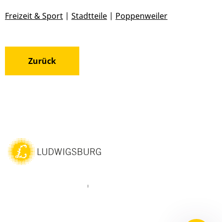
Freizeit & Sport
|
Stadtteile
|
Poppenweiler
Zurück
ebook
Instagram
WhatsAPP
LinkedIn
Vimeo
Youtube