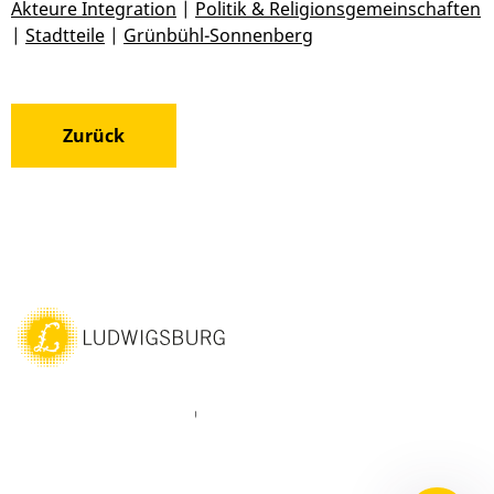
Akteure Integration
|
Politik & Religionsgemeinschaften
|
Stadtteile
|
Grünbühl-Sonnenberg
Zurück
ebook
Instagram
WhatsAPP
LinkedIn
Vimeo
Youtube