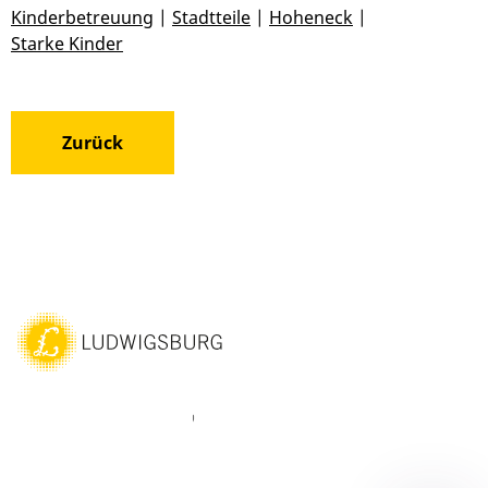
Kinderbetreuung
|
Stadtteile
|
Hoheneck
|
Starke Kinder
Zurück
ebook
Instagram
WhatsAPP
LinkedIn
Vimeo
Youtube