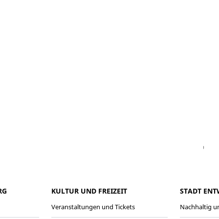
Facebook
Instagram
WhatsAPP
LinkedIn
Vi
RG
KULTUR UND FREIZEIT
STADT ENT
Veranstaltungen und Tickets
Nachhaltig un