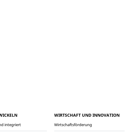
meo
Youtube
WICKELN
WIRTSCHAFT UND INNOVATION
d integriert
Wirtschaftsförderung