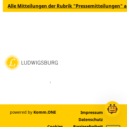
Alle Mitteilungen der Rubrik "Pressemitteilungen" 
ebook
Instagram
WhatsAPP
LinkedIn
Vimeo
Youtube
powered by
Komm.ONE
Impressum
Datenschutz
Cookies
Barrierefreiheit