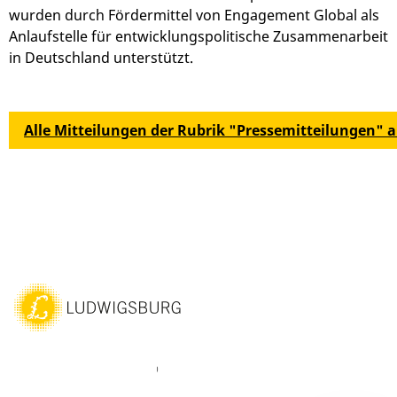
wurden durch Fördermittel von Engagement Global als
Anlaufstelle für entwicklungspolitische Zusammenarbeit
in Deutschland unterstützt.
Alle Mitteilungen der Rubrik "Pressemitteilungen" 
ebook
Instagram
WhatsAPP
LinkedIn
Vimeo
Youtube