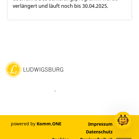
verlängert und läuft noch bis 30.04.2025.
ebook
Instagram
WhatsAPP
LinkedIn
Vimeo
Youtube
powered by
Komm.ONE
Impressum
Datenschutz