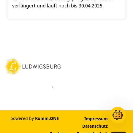
verlängert und läuft noch bis 30.04.2025.
ebook
Instagram
WhatsAPP
LinkedIn
Vimeo
Youtube
powered by
Komm.ONE
Impressum
Datenschutz