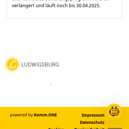
verlängert und läuft noch bis 30.04.2025.
ebook
Instagram
WhatsAPP
LinkedIn
Vimeo
Youtube
powered by
Komm.ONE
Impressum
Datenschutz