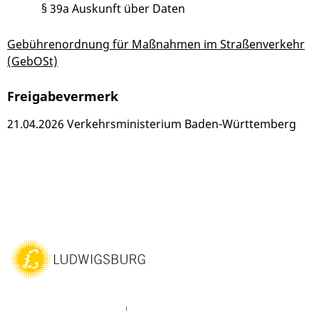
§ 39a Auskunft über Daten
Gebührenordnung für Maßnahmen im Straßenverkehr
(GebOSt)
Freigabevermerk
21.04.2026 Verkehrsministerium Baden-Württemberg
ebook
Instagram
WhatsAPP
LinkedIn
Vimeo
Youtube