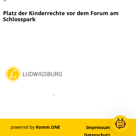
Platz der Kinderrechte vor dem Forum am
Schlosspark
ebook
Instagram
WhatsAPP
LinkedIn
Vimeo
Youtube
powered by
Komm.ONE
Impressum
Datenschutz