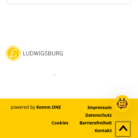
ebook
Instagram
WhatsAPP
LinkedIn
Vimeo
Youtube
powered by
Komm.ONE
Impressum
Datenschutz
Cookies
Barrierefreiheit
Zum
Kontakt
Seitenan