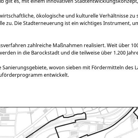
b gilt es, mit einem innovativen Stadtentwicklungskonzept
, wirtschaftliche, ökologische und kulturelle Verhältnisse z
e zu. Die Stadterneuerung ist ein wichtiges Instrument, 
gsverfahren zahlreiche Maßnahmen realisiert. Weit über 10
en in die Barockstadt und die teilweise über 1.200 Jahre a
te Sanierungsgebiete, wovon sieben mit Fördermitteln des L
uförderprogramm entwickelt.