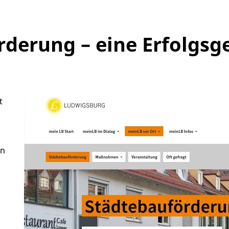
rderung – eine Erfolgsg
t
en