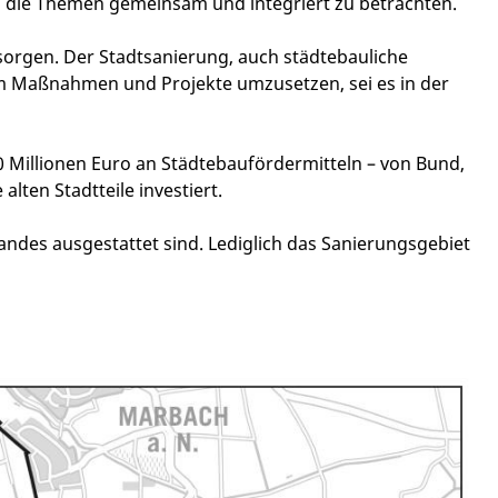
, die Themen gemeinsam und integriert zu betrachten.
u sorgen. Der Stadtsanierung, auch städtebauliche
um Maßnahmen und Projekte umzusetzen, sei es in der
0 Millionen Euro an Städtebaufördermitteln – von Bund,
lten Stadtteile investiert.
andes ausgestattet sind. Lediglich das Sanierungsgebiet