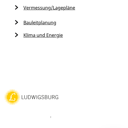
Vermessung/Lagepläne
Bauleitplanung
Klima und Energie
ebook
Instagram
WhatsAPP
LinkedIn
Vimeo
Youtube