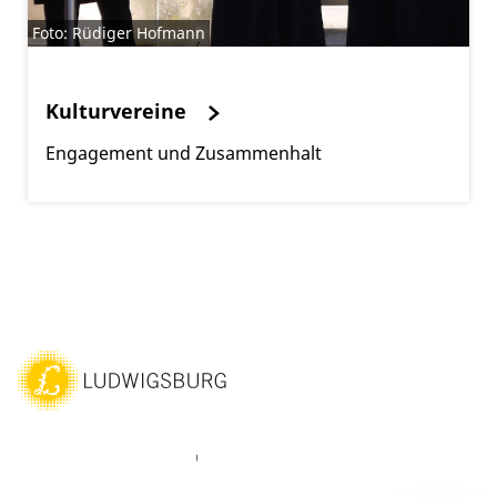
Foto: Rüdiger Hofmann
Kulturvereine
Engagement und Zusammenhalt
ebook
Instagram
WhatsAPP
LinkedIn
Vimeo
Youtube