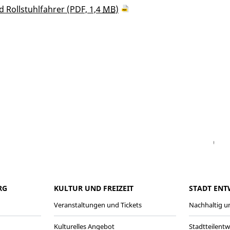
d Rollstuhlfahrer
(PDF, 1,4
MB
)
Facebook
Instagram
WhatsAPP
LinkedIn
Vi
RG
KULTUR UND FREIZEIT
STADT ENT
Veranstaltungen und Tickets
Nachhaltig un
Kulturelles Angebot
Stadtteilent