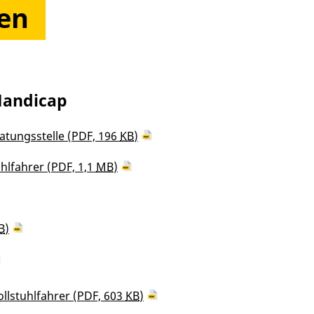
en
Handicap
ratungsstelle
(PDF, 196
KB
)
hlfahrer
(PDF, 1,1
MB
)
B
)
llstuhlfahrer
(PDF, 603
KB
)