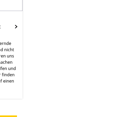
t
dernde
nd nicht
eren uns
machen
lfen und
r finden
uf einen