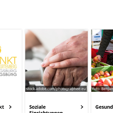
stock.adobe.com/photographee-eu
Foto: Benja
kt
Soziale
Gesund
Einrichtungen