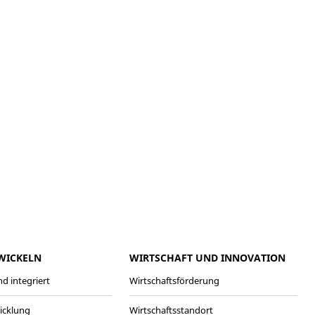
meo
Youtube
WICKELN
WIRTSCHAFT UND INNOVATION
d integriert
Wirtschaftsförderung
wicklung
Wirtschaftsstandort