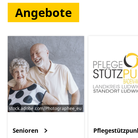
Angebote
stock.adobe.com/Photographee_eu
Senioren
Pflegestützpun