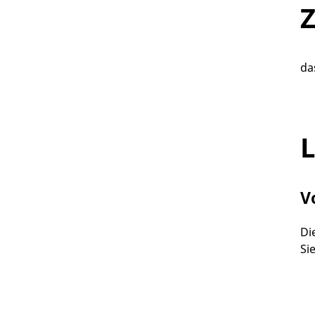
Z
da
L
V
Di
Si