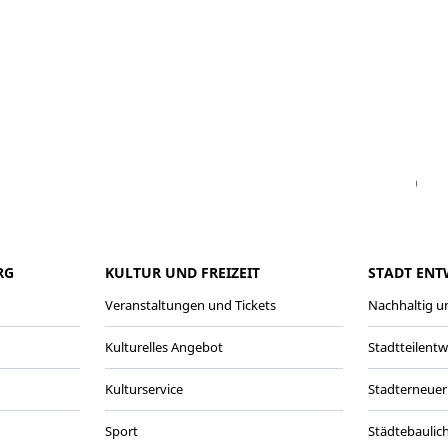
Facebook
Instagram
WhatsAPP
LinkedIn
Vi
RG
KULTUR UND FREIZEIT
STADT ENT
Veranstaltungen und Tickets
Nachhaltig un
Kulturelles Angebot
Stadtteilent
Kulturservice
Stadterneuer
Sport
Städtebaulic