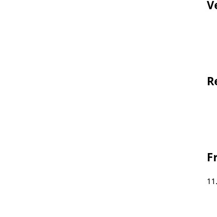
V
R
F
11