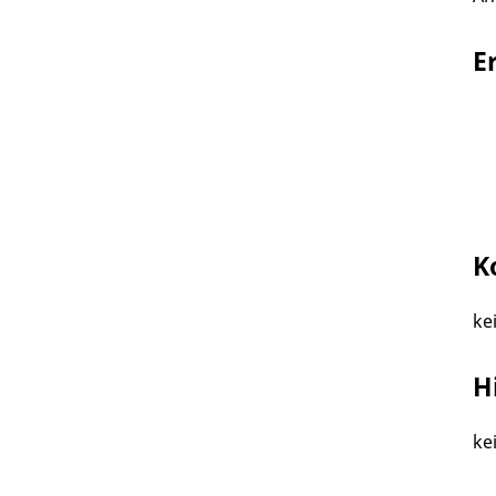
E
K
ke
H
ke