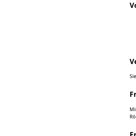
V
V
Si
F
Mi
Rö
E