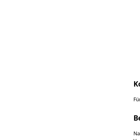
K
Fü
B
Na