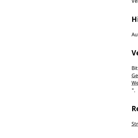
Ve
H
Au
V
Bi
Ge
We
".
R
St