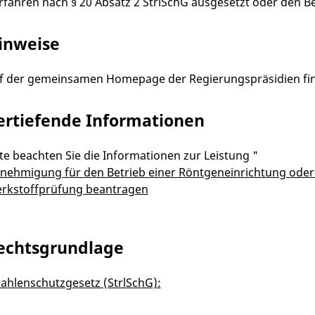
rfahren nach § 20 Absatz 2 StrlSchG ausgesetzt oder den Bet
inweise
f der gemeinsamen Homepage der Regierungspräsidien fi
ertiefende Informationen
tte beachten Sie die Informationen zur Leistung "
nehmigung für den Betrieb einer Röntgeneinrichtung oder 
rkstoffprüfung beantragen
echtsgrundlage
rahlenschutzgesetz (StrlSchG):