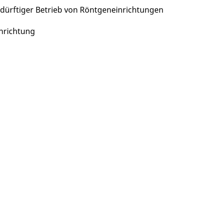
edürftiger Betrieb von Röntgeneinrichtungen
inrichtung
meo
Youtube