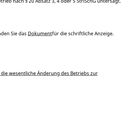
rieb nach § 20 Absatz 3, 4 oder 5 StrlSchG untersagt.
nden Sie das
Dokument
für die schriftliche Anzeige.
die wesentliche Änderung des Betriebs zur