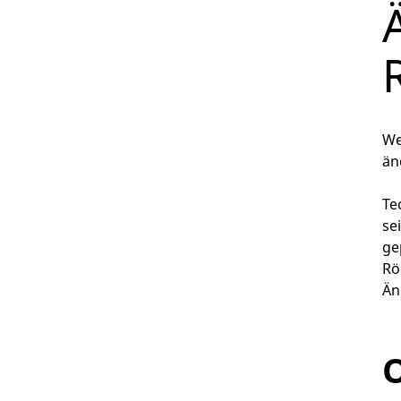
We
än
Te
se
ge
Rö
Än
O