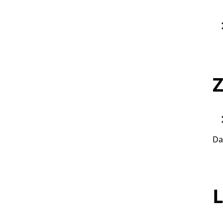
Z
Da
L