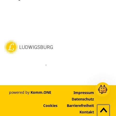
ebook
Instagram
WhatsAPP
LinkedIn
Vimeo
Youtube
powered by
Komm.ONE
Impressum
Datenschutz
Cookies
Barrierefreiheit
Zum
Kontakt
Seitenan