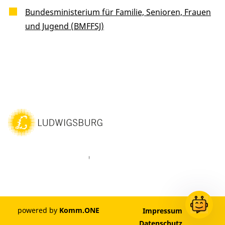
Bundesministerium für Familie, Senioren, Frauen
und Jugend (BMFFSJ)
ebook
Instagram
WhatsAPP
LinkedIn
Vimeo
Youtube
powered by
Komm.ONE
Impressum
Datenschutz