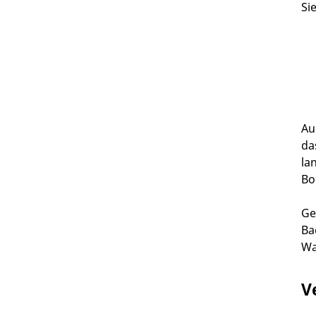
Si
Au
da
la
Bo
Ge
Ba
Wa
V