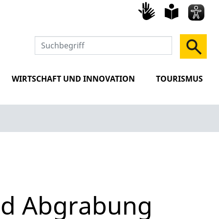
Gebärd
leich
Spra
WIRTSCHAFT UND INNOVATION
TOURISMUS
nd Abgrabung