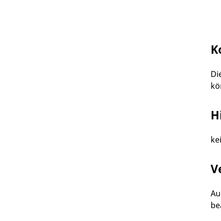
K
Di
kö
H
ke
V
Au
be