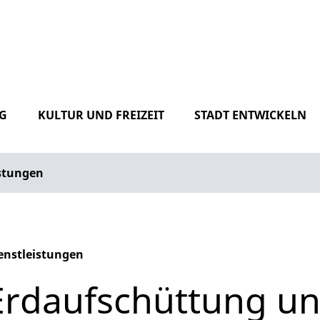
G
KULTUR UND FREIZEIT
STADT ENTWICKELN
istungen
enstleistungen
phabetisches Register überspringen
Erdaufschüttung u