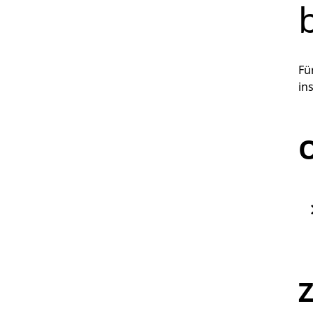
Fü
in
O
Z