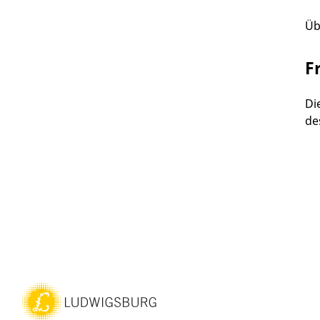
Üb
F
Di
de