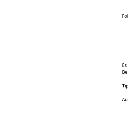
Fo
Es
Be
Ti
Au