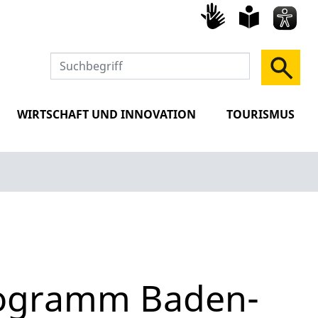
Gebärd
leich
Spra
WIRTSCHAFT UND INNOVATION
TOURISMUS
rogramm Baden-