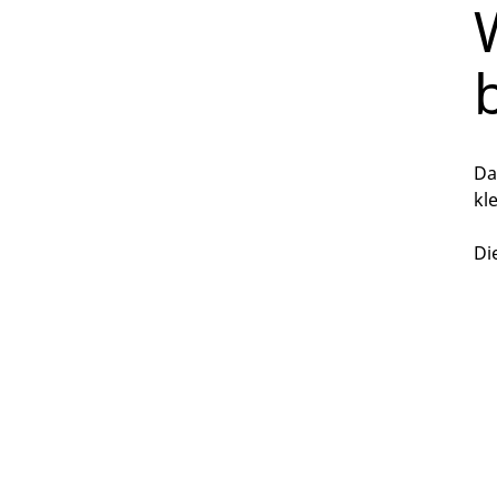
Da
kl
Di