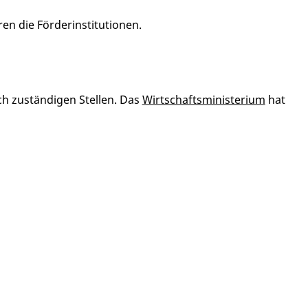
n die Förderinstitutionen.
ch zuständigen Stellen. Das
Wirtschaftsministerium
hat
meo
Youtube