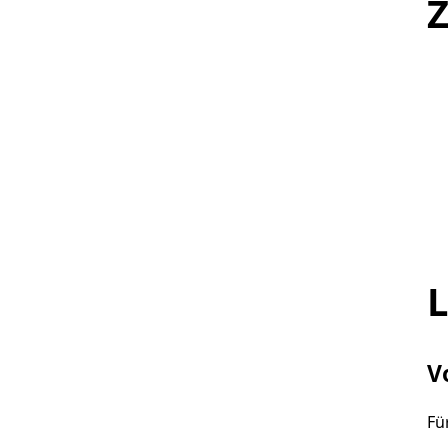
Z
L
V
Fü