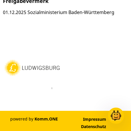
Freigabevermerk
01.12.2025 Sozialministerium Baden-Württemberg
ebook
Instagram
WhatsAPP
LinkedIn
Vimeo
Youtube
powered by
Komm.ONE
Impressum
Datenschutz