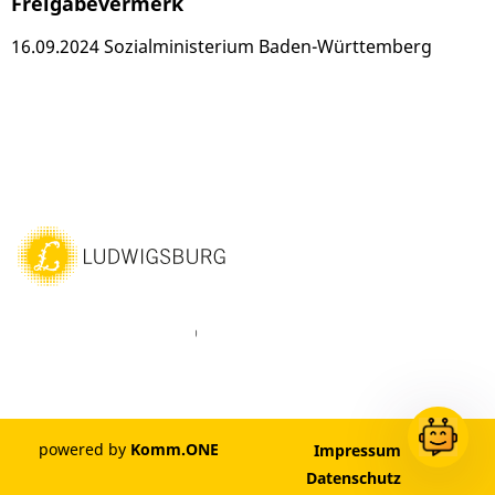
Freigabevermerk
16.09.2024 Sozialministerium Baden-Württemberg
ebook
Instagram
WhatsAPP
LinkedIn
Vimeo
Youtube
powered by
Komm.ONE
Impressum
Datenschutz