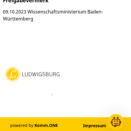
Freigabevermerk
09.10.2023 Wissenschaftsministerium Baden-
Württemberg
ebook
Instagram
WhatsAPP
LinkedIn
Vimeo
Youtube
powered by
Komm.ONE
Impressum