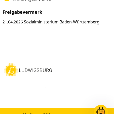
Freigabevermerk
21.04.2026 Sozialministerium Baden-Württemberg
ebook
Instagram
WhatsAPP
LinkedIn
Vimeo
Youtube