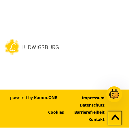
ebook
Instagram
WhatsAPP
LinkedIn
Vimeo
Youtube
powered by
Komm.ONE
Impressum
Datenschutz
Cookies
Barrierefreiheit
Zum
Kontakt
Seitenan