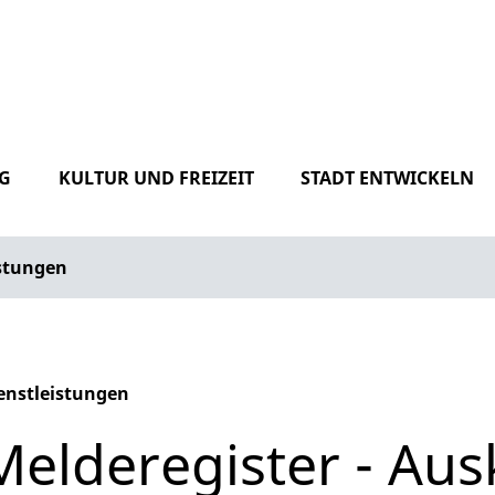
G
KULTUR UND FREIZEIT
STADT ENTWICKELN
istungen
enstleistungen
phabetisches Register überspringen
Melderegister - Au