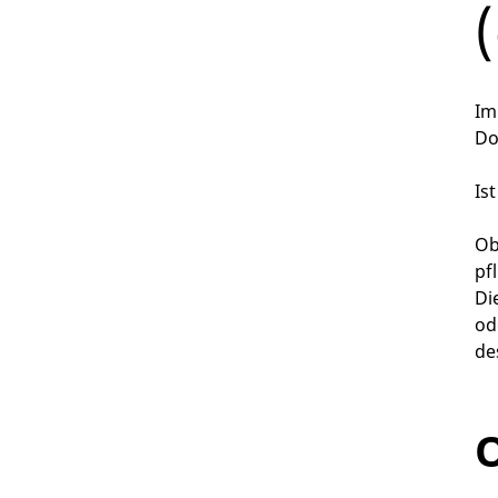
Im
Do
Is
Ob
pf
Di
od
de
O