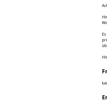
Ac
Hi
Wi
Es
pr
üb
Hi
F
ke
E