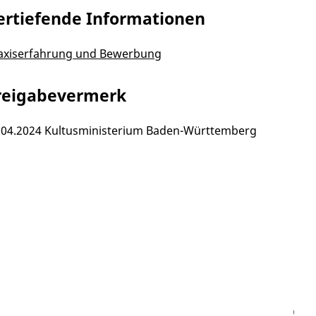
ertiefende Informationen
axiserfahrung und Bewerbung
reigabevermerk
.04.2024 Kultusministerium Baden-Württemberg
Facebook
Instagram
WhatsAPP
LinkedIn
Vi