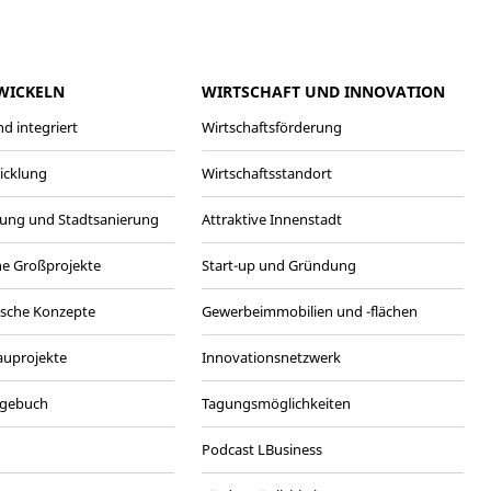
WICKELN
WIRTSCHAFT UND INNOVATION
d integriert
Wirtschaftsförderung
wicklung
Wirtschaftsstandort
ung und Stadtsanierung
Attraktive Innenstadt
he Großprojekte
Start-up und Gründung
ische Konzepte
Gewerbeimmobilien und -flächen
Bauprojekte
Innovationsnetzwerk
agebuch
Tagungsmöglichkeiten
Podcast LBusiness