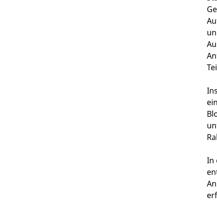
Ge
Au
un
Au
An
Te
In
ei
Bl
un
Ra
In
en
An
er