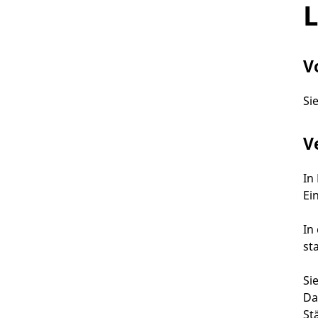
L
V
Si
V
In
Ei
In
sta
Si
Da
St