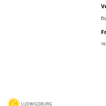
V
Pr
F
10