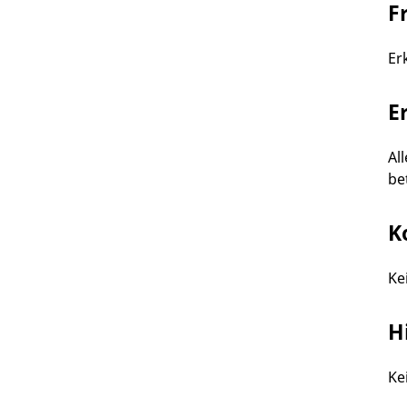
F
Er
E
Al
be
K
Ke
H
Ke