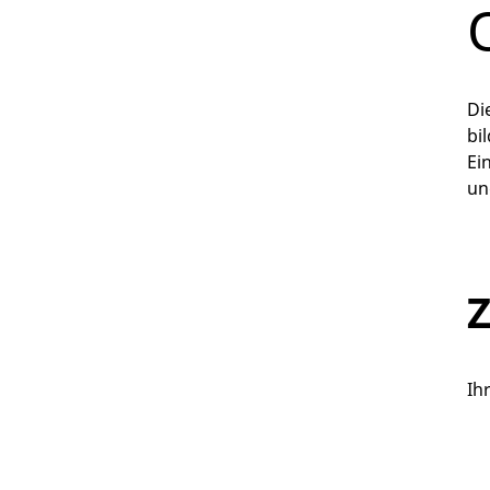
Di
bi
Ei
un
Z
Ih