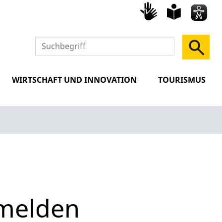
Gebärd
leich
Spra
WIRTSCHAFT UND INNOVATION
TOURISMUS
 melden