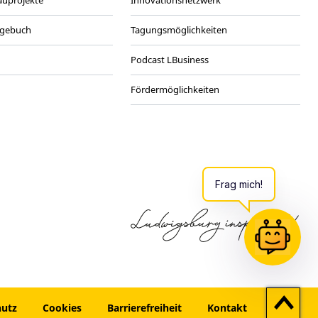
agebuch
Tagungsmöglichkeiten
Podcast LBusiness
Fördermöglichkeiten
Zum
hutz
Cookies
Barrierefreiheit
Kontakt
Seitenan