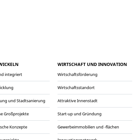
meo
Youtube
WICKELN
WIRTSCHAFT UND INNOVATION
d integriert
Wirtschaftsförderung
wicklung
Wirtschaftsstandort
ung und Stadtsanierung
Attraktive Innenstadt
he Großprojekte
Start-up und Gründung
ische Konzepte
Gewerbeimmobilien und -flächen
Bauprojekte
Innovationsnetzwerk