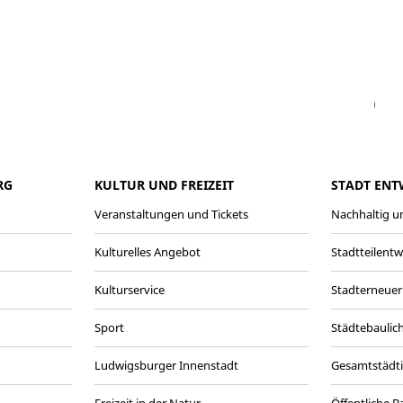
Facebook
Instagram
WhatsAPP
LinkedIn
Vi
RG
KULTUR UND FREIZEIT
STADT ENT
Veranstaltungen und Tickets
Nachhaltig un
Kulturelles Angebot
Stadtteilent
Kulturservice
Stadterneuer
Sport
Städtebaulic
Ludwigsburger Innenstadt
Gesamtstädt
Freizeit in der Natur
Öffentliche 