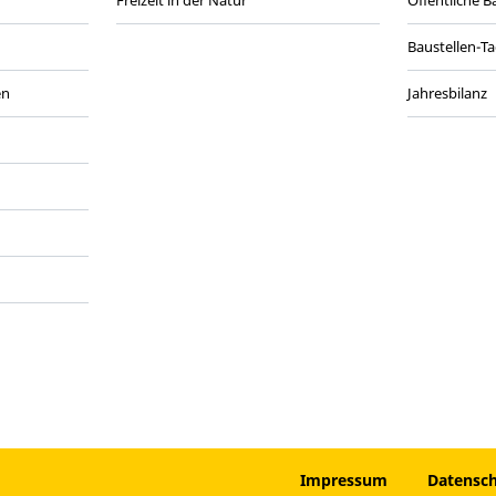
Baustellen-T
en
Jahresbilanz
anmelden
Impressum
Datensc