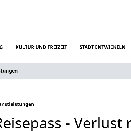
G
KULTUR UND FREIZEIT
STADT ENTWICKELN
istungen
enstleistungen
phabetisches Register überspringen
Reisepass - Verlust