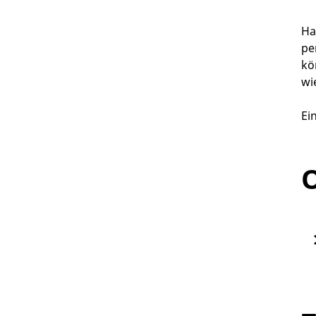
Ha
pe
kö
wi
Ei
O