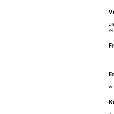
V
Di
Po
F
E
Ve
K